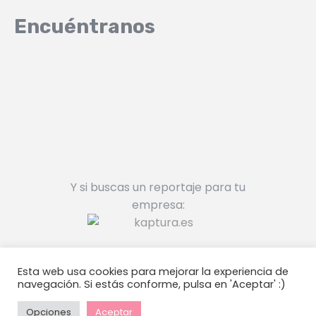
Encuéntranos
Y si buscas un reportaje para tu
empresa:
Esta web usa cookies para mejorar la experiencia de
navegación. Si estás conforme, pulsa en 'Aceptar' :)
Cuéntame una boda © 2026
Aviso
legal
/
Política de Cookies
Opciones
Aceptar