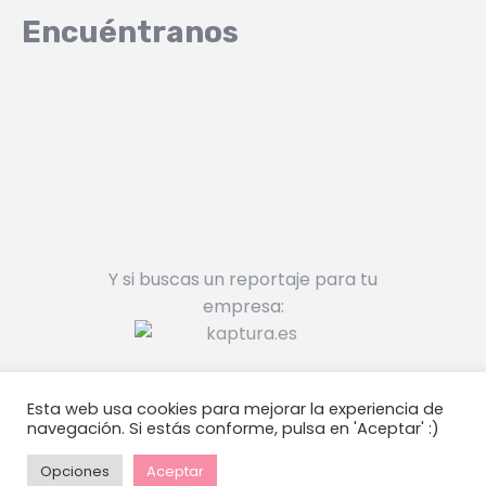
Encuéntranos
Y si buscas un reportaje para tu
empresa:
Esta web usa cookies para mejorar la experiencia de
navegación. Si estás conforme, pulsa en 'Aceptar' :)
Cuéntame una boda © 2026
Aviso
legal
/
Política de Cookies
Opciones
Aceptar