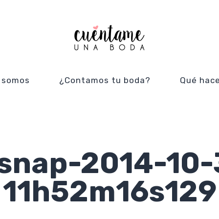
 somos
¿Contamos tu boda?
Qué hac
csnap-2014-10-
11h52m16s129