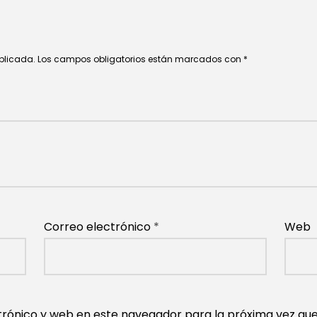
ublicada.
Los campos obligatorios están marcados con
*
Correo electrónico
*
Web
rónico y web en este navegador para la próxima vez qu